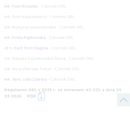
STAŻYŚCI
lek. Piotr Kowalski
- Członek ORL
AKTUALNOŚCI
lek. Piotr Kasztelowicz - Członek ORL
ROZPOCZĘCIE
lek. Krystyna Lewandowska - Członek ORL
STAŻU
lek. Emilia Piątkowska
- Członek ORL
ZAKOŃCZENIE
STAŻU
dr n. med. Piotr Raginia
- Członek ORL
lek. Elżbieta Szyszkowska-Sinica - Członek ORL
LEK/LDEK
lek. Anna Walczak-Tretyn - Członek ORL
CUDZOZIEMCY
lek. dent. Lidia Zaleska
- Członek ORL
ROZPOCZĘCIE
STAŻU
Regulamin ORL z 2025 r- ze zmianami 43 OZL z dnia 29
03 2025
ZAKOŃCZENIE
STAŻU
PWZ
PO
UZYSKANIU