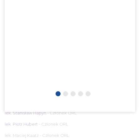
lek. Przemysław Jaczun
- Wiceprezes ORL
ekarska
REJESTR
lek. dent. Wojciech Kaatz - Wiceprezes ORL
LEKARZY
lek. Maciej Małecki - Wiceprezes ORL
PRZENIESIENIE
lek. Jan Kosior
DO
- Sekretarz ORL
K-
lek. Sławomir Józefowicz
- Skarbnik ORL
POIL
lek. Paweł Banasiak - Członek ORL
ZMIANA
NAZWISKA
dr n. med. Jerzy Beciński - Członek ORL
DUPLIKAT
lek. dent. Krystyna Chrupczak
- Członek ORL
PWZ
lek. January Dziadek
- Członek ORL
UZYSKANIE
lek. Ewelina Górska-Czpak
- Członek ORL
SPECJALIZACJI
lek. Stanisław Hapyn
- Członek ORL
ZAŚWIADCZENIA
DO
lek. Piotr Hubert
- Członek ORL
UE
lek. Maciej Kaatz - Członek ORL