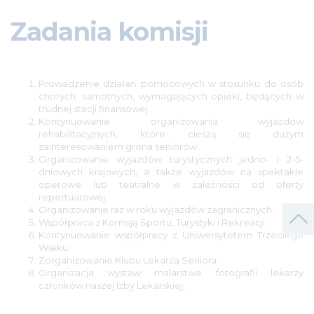
STAŻYŚCI
Zadania komisji
AKTUALNOŚCI
ROZPOCZĘCIE
STAŻU
Prowadzenie działań pomocowych w stosunku do osób
chorych, samotnych, wymagających opieki, będących w
ZAKOŃCZENIE
trudnej stacji finansowej.
STAŻU
Kontynuowanie organizowania wyjazdów
rehabilitacyjnych, które cieszą się dużym
LEK/LDEK
zainteresowaniem grona seniorów.
Organizowanie wyjazdów turystycznych jedno- i 2-5-
CUDZOZIEMCY
dniowych krajowych, a także wyjazdów na spektakle
operowe lub teatralne w zależności od oferty
ROZPOCZĘCIE
repertuarowej.
Organizowanie raz w roku wyjazdów zagranicznych.
STAŻU
Współpraca z Komisją Sportu, Turystyki i Rekreacji.
Kontynuowanie współpracy z Uniwersytetem Trzeciego
ZAKOŃCZENIE
Wieku.
STAŻU
Zorganizowanie Klubu Lekarza Seniora.
Organizacja wystaw malarstwa, fotografii lekarzy
PWZ
członków naszej Izby Lekarskiej.
PO
UZYSKANIU